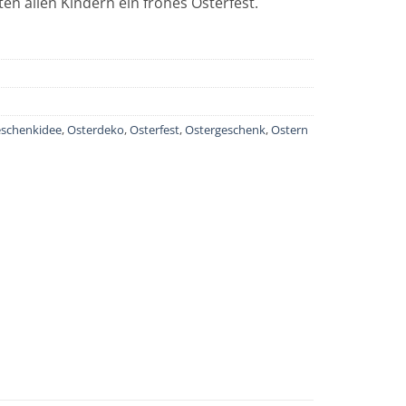
en allen Kindern ein frohes Osterfest.
schenkidee
,
Osterdeko
,
Osterfest
,
Ostergeschenk
,
Ostern