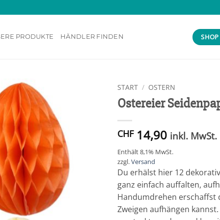
SHOP
ERE PRODUKTE
HÄNDLER FINDEN
START
/
OSTERN
Ostereier Seidenpap
Add to
wishlist
14,90
CHF
inkl. MwSt.
Enthält 8,1% MwSt.
zzgl.
Versand
Du erhälst hier 12 dekorati
ganz einfach auffalten, au
Handumdrehen erschaffst du
Zweigen aufhängen kannst. 