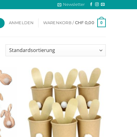
Newsletter
0
ANMELDEN
WARENKORB /
CHF
0,00
Add to
Add to
wishlist
wishlist