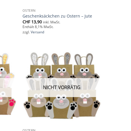
OSTERN
Geschenksäckchen zu Ostern – Jute
CHF
13,90
inkl. MwSt.
Enthält 8,1% MwSt.
zzgl.
Versand
Add to
Add to
wishlist
wishlist
NICHT VORRÄTIG
OSTERN