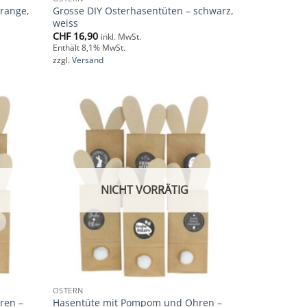
orange,
Grosse DIY Osterhasentüten – schwarz,
weiss
CHF
16,90
inkl. MwSt.
Enthält 8,1% MwSt.
zzgl.
Versand
Add to
Add to
wishlist
wishlist
NICHT VORRÄTIG
OSTERN
ren –
Hasentüte mit Pompom und Ohren –