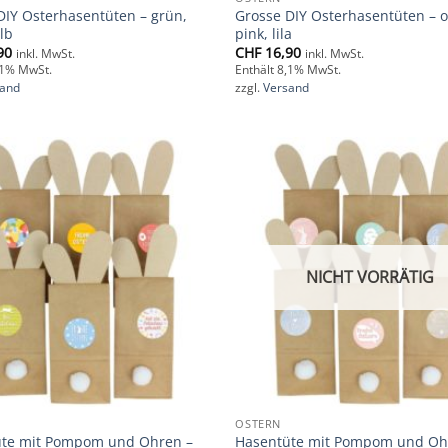
DIY Osterhasentüten – grün,
Grosse DIY Osterhasentüten – 
lb
pink, lila
90
CHF
16,90
inkl. MwSt.
inkl. MwSt.
,1% MwSt.
Enthält 8,1% MwSt.
sand
zzgl.
Versand
Add to
wishlist
NICHT VORRÄTIG
OSTERN
üte mit Pompom und Ohren –
Hasentüte mit Pompom und Oh