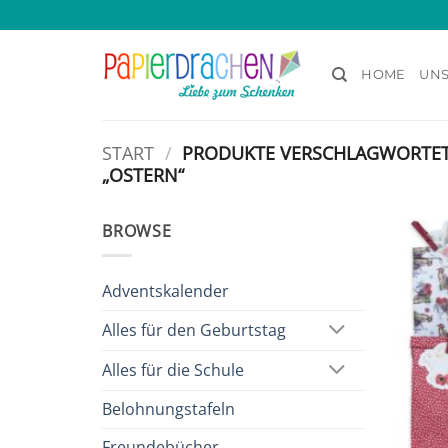
Zum
Inhalt
springen
HOME
UNS
START
/
PRODUKTE VERSCHLAGWORTET
„OSTERN“
BROWSE
Adventskalender
Alles für den Geburtstag
Alles für die Schule
Belohnungstafeln
Freundebücher