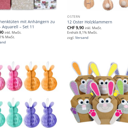
OSTERN
henktüten mit Anhängern zu
12 Oster Holzklammern
 Aquarell – Set 11
CHF
9,90
inkl. MwSt.
90
inkl. MwSt.
Enthält 8,1% MwSt.
,1% MwSt.
zzgl.
Versand
sand
Add to
wishlist