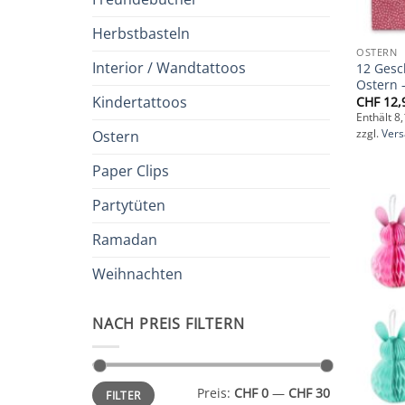
Herbstbasteln
OSTERN
Interior / Wandtattoos
12 Gesc
Ostern –
Kindertattoos
CHF
12,
Enthält 8
Ostern
zzgl.
Ver
Paper Clips
Partytüten
Ramadan
Weihnachten
NACH PREIS FILTERN
Min.
Max.
Preis:
CHF 0
—
CHF 30
FILTER
Preis
Preis