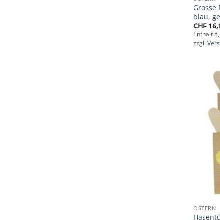
Grosse 
blau, ge
CHF
16,
Enthält 8
zzgl.
Ver
OSTERN
Hasent