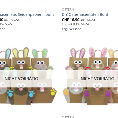
OSTERN
hasen aus Seidenpapier – bunt
DIY Osterhasentüten Bunt
90
CHF
16,90
inkl. MwSt.
inkl. MwSt.
,1% MwSt.
Enthält 8,1% MwSt.
sand
zzgl.
Versand
Add to
wishlist
NICHT VORRÄTIG
NICHT VORRÄTIG
OSTERN