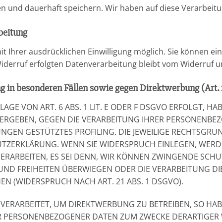
und dauerhaft speichern. Wir haben auf diese Verarbeitung
beitung
Ihrer ausdrücklichen Einwilligung möglich. Sie können eine 
iderruf erfolgten Datenverarbeitung bleibt vom Widerruf u
g in besonderen Fällen sowie gegen Direktwerbung (Art.
E VON ART. 6 ABS. 1 LIT. E ODER F DSGVO ERFOLGT, HAB
N ERGEBEN, GEGEN DIE VERARBEITUNG IHRER PERSONENB
MUNGEN GESTÜTZTES PROFILING. DIE JEWEILIGE RECHTSGR
UTZERKLÄRUNG. WENN SIE WIDERSPRUCH EINLEGEN, WERD
RARBEITEN, ES SEI DENN, WIR KÖNNEN ZWINGENDE SCH
E UND FREIHEITEN ÜBERWIEGEN ODER DIE VERARBEITUNG
 (WIDERSPRUCH NACH ART. 21 ABS. 1 DSGVO).
RARBEITET, UM DIREKTWERBUNG ZU BETREIBEN, SO HABE
ER PERSONENBEZOGENER DATEN ZUM ZWECKE DERARTIGER 