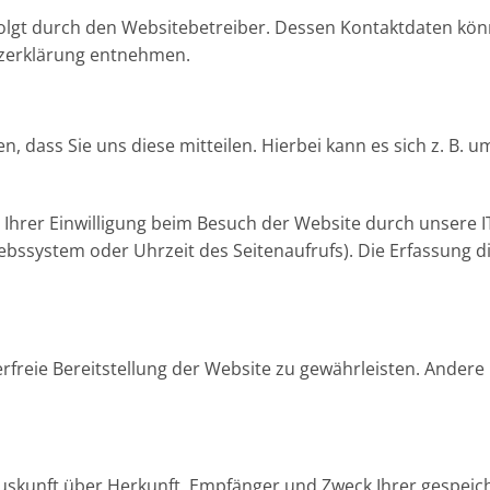
folgt durch den Websitebetreiber. Dessen Kontaktdaten kön
utzerklärung entnehmen.
dass Sie uns diese mitteilen. Hierbei kann es sich z. B. um
hrer Einwilligung beim Besuch der Website durch unsere IT
iebssystem oder Uhrzeit des Seitenaufrufs). Die Erfassung d
erfreie Bereitstellung der Website zu gewährleisten. Ander
h Auskunft über Herkunft, Empfänger und Zweck Ihrer gesp