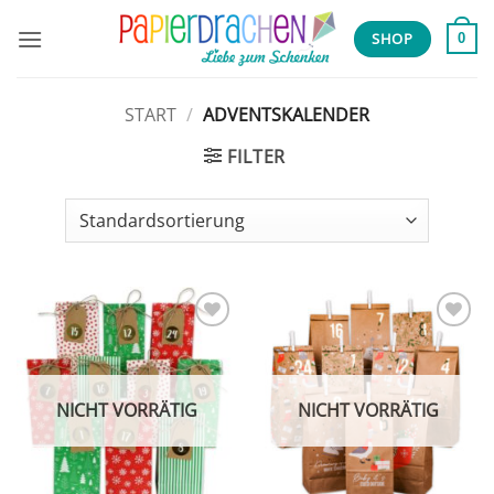
Zum
Inhalt
SHOP
0
springen
START
/
ADVENTSKALENDER
FILTER
Add to
Add to
wishlist
wishlist
NICHT VORRÄTIG
NICHT VORRÄTIG