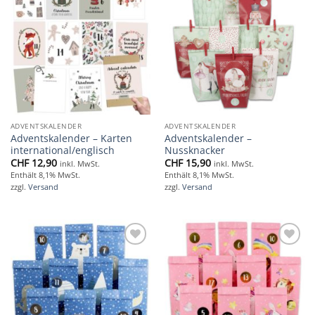
Add to
Add to
wishlist
wishlist
ADVENTSKALENDER
ADVENTSKALENDER
Adventskalender – Karten
Adventskalender –
international/englisch
Nussknacker
CHF
12,90
CHF
15,90
inkl. MwSt.
inkl. MwSt.
Enthält 8,1% MwSt.
Enthält 8,1% MwSt.
zzgl.
Versand
zzgl.
Versand
Add to
Add to
wishlist
wishlist