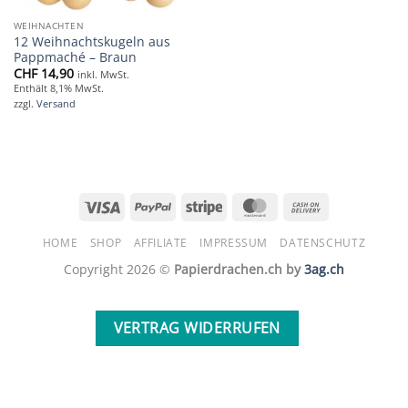
WEIHNACHTEN
12 Weihnachtskugeln aus
Pappmaché – Braun
CHF
14,90
inkl. MwSt.
Enthält 8,1% MwSt.
zzgl.
Versand
Visa
PayPal
Stripe
MasterCard
Cash
On
HOME
SHOP
AFFILIATE
IMPRESSUM
DATENSCHUTZ
Delivery
Copyright 2026 ©
Papierdrachen.ch by
3ag.ch
VERTRAG WIDERRUFEN