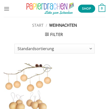
Zum
Inhalt
SHOP
0
springen
START
/
WEIHNACHTEN
FILTER
Add to
wishlist