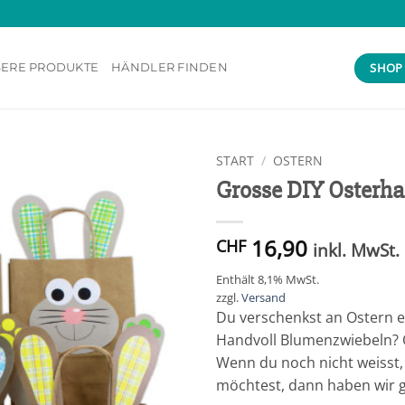
SHOP
ERE PRODUKTE
HÄNDLER FINDEN
START
/
OSTERN
Grosse DIY Osterhas
Add to
wishlist
16,90
CHF
inkl. MwSt.
Enthält 8,1% MwSt.
zzgl.
Versand
Du verschenkst an Ostern e
Handvoll Blumenzwiebeln? O
Wenn du noch nicht weisst,
möchtest, dann haben wir ge