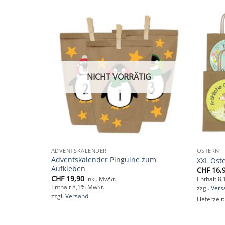
Add to
Add to
wishlist
wishlist
NICHT VORRÄTIG
ADVENTSKALENDER
OSTERN
Adventskalender Pinguine zum
af und Huhn
XXL Oste
Aufkleben
CHF
16,
CHF
19,90
inkl. MwSt.
Enthält 8
Enthält 8,1% MwSt.
zzgl.
Vers
zzgl.
Versand
Lieferzeit