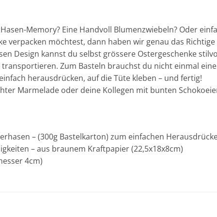
in Hasen-Memory? Eine Handvoll Blumenzwiebeln? Oder einf
ke verpacken möchtest, dann haben wir genau das Richtige f
n Design kannst du selbst grössere Ostergeschenke stilvo
transportieren. Zum Basteln brauchst du nicht einmal eine 
infach herausdrücken, auf die Tüte kleben – und fertig!
hter Marmelade oder deine Kollegen mit bunten Schokoeier
sterhasen – (300g Bastelkarton) zum einfachen Herausdrück
inigkeiten – aus braunem Kraftpapier (22,5x18x8cm)
messer 4cm)