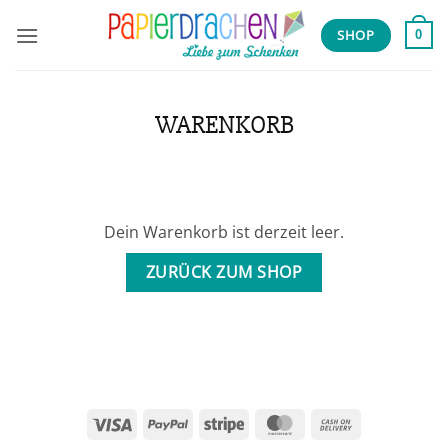
Zum
Inhalt
SHOP
0
springen
WARENKORB
Dein Warenkorb ist derzeit leer.
ZURÜCK ZUM SHOP
Visa
PayPal
Stripe
MasterCard
Cash
On