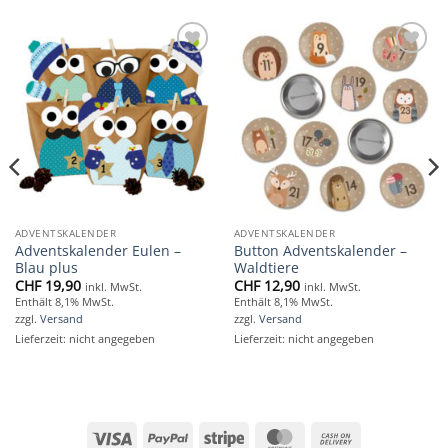
Add to
Add to
wishlist
wishlist
ADVENTSKALENDER
ADVENTSKALENDER
Adventskalender Eulen –
Button Adventskalender –
Blau plus
Waldtiere
CHF
19,90
CHF
12,90
inkl. MwSt.
inkl. MwSt.
Enthält 8,1% MwSt.
Enthält 8,1% MwSt.
zzgl.
Versand
zzgl.
Versand
Lieferzeit: nicht angegeben
Lieferzeit: nicht angegeben
Visa
PayPal
Stripe
MasterCard
Cash