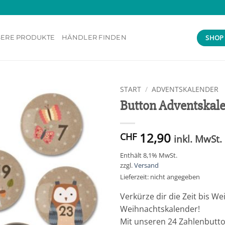
SHOP
ERE PRODUKTE
HÄNDLER FINDEN
START
/
ADVENTSKALENDER
Button Adventskale
Add to
wishlist
12,90
CHF
inkl. MwSt.
Enthält 8,1% MwSt.
zzgl.
Versand
Lieferzeit: nicht angegeben
Verkürze dir die Zeit bis W
Weihnachtskalender!
Mit unseren 24 Zahlenbutto