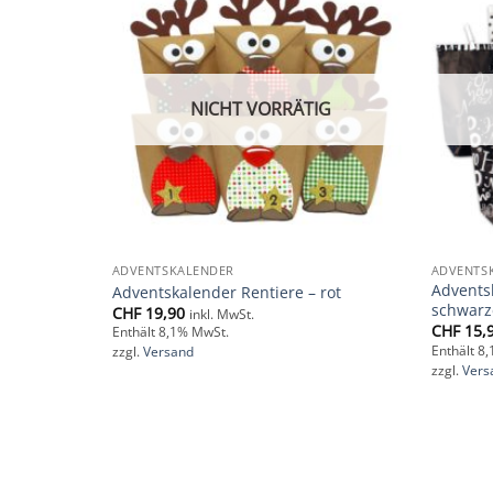
Add to
Add to
wishlist
wishlist
NICHT VORRÄTIG
ADVENTSKALENDER
ADVENTS
 zum
Advents
Adventskalender Rentiere – rot
schwarz
CHF
19,90
inkl. MwSt.
CHF
15,
Enthält 8,1% MwSt.
Enthält 8
zzgl.
Versand
zzgl.
Vers