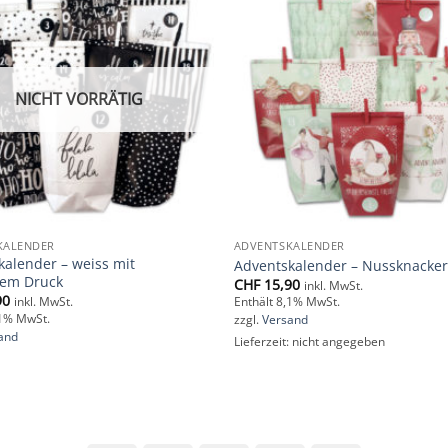
Add to
wishlist
NICHT VORRÄTIG
KALENDER
ADVENTSKALENDER
kalender – weiss mit
Adventskalender – Nussknacker
em Druck
CHF
15,90
inkl. MwSt.
90
inkl. MwSt.
Enthält 8,1% MwSt.
,1% MwSt.
zzgl.
Versand
and
Lieferzeit: nicht angegeben