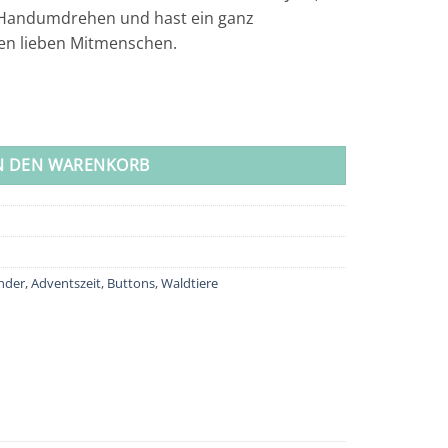
 Handumdrehen und hast ein ganz
nen lieben Mitmenschen.
dtiere Menge
N DEN WARENKORB
nder
,
Adventszeit
,
Buttons
,
Waldtiere