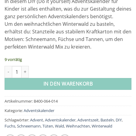
In diesem DIY (Do it yourself) Adventskalender für
Kinder ist alles enthalten, was du zur Gestaltung deines
ganz persönlichen Adventskalenders benötigst.
Um den weihnachtlichen Winterwald zu basteln,
erhältst du: Stanzteile aus stabilem Kraftkarton mit den
Motiven: Schneemann, Füchse und Tannen, um den
perfekten Winterwald Mix zu kreieren.
9 vorrätig
Adventskalender Winterwald Mix Menge
IN DEN WARENKORB
Artikelnummer:
B400-064-014
Kategorie:
Adventskalender
Schlagwörter:
Advent
,
Adventskalender
,
Adventszeit
,
Basteln
,
DIY
,
Fuchs
,
Schneemann
,
Tüten
,
Wald
,
Weihnachten
,
Winterwald