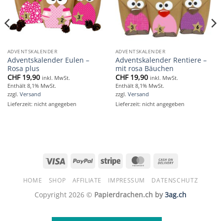
ADVENTSKALENDER
ADVENTSKALENDER
Adventskalender Eulen –
Adventskalender Rentiere –
Rosa plus
mit rosa Bäuchen
CHF
19,90
CHF
19,90
inkl. MwSt.
inkl. MwSt.
Enthält 8,1% MwSt.
Enthält 8,1% MwSt.
zzgl.
Versand
zzgl.
Versand
Lieferzeit: nicht angegeben
Lieferzeit: nicht angegeben
Visa
PayPal
Stripe
MasterCard
Cash
On
HOME
SHOP
AFFILIATE
IMPRESSUM
DATENSCHUTZ
Delivery
Copyright 2026 ©
Papierdrachen.ch by
3ag.ch