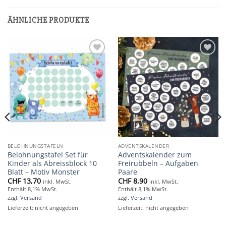
ÄHNLICHE PRODUKTE
Add to
Add to
wishlist
wishlist
BELOHNUNGSTAFELN
ADVENTSKALENDER
Belohnungstafel Set für
Adventskalender zum
Kinder als Abreissblock 10
Freirubbeln – Aufgaben
Blatt – Motiv Monster
Paare
CHF
13,70
CHF
8,90
inkl. MwSt.
inkl. MwSt.
Enthält 8,1% MwSt.
Enthält 8,1% MwSt.
zzgl.
Versand
zzgl.
Versand
Lieferzeit: nicht angegeben
Lieferzeit: nicht angegeben