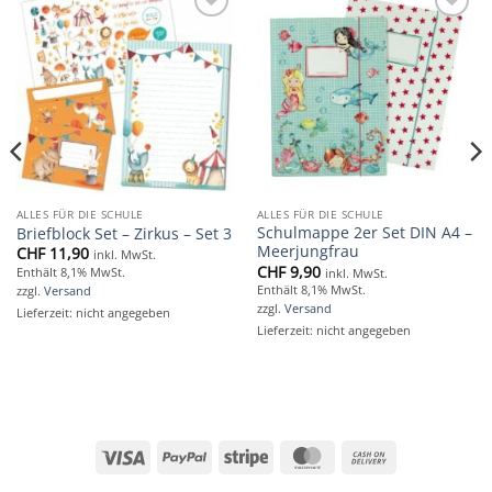
Add to
Add to
wishlist
wishlist
ALLES FÜR DIE SCHULE
ALLES FÜR DIE SCHULE
Schulmappe 2er Set DIN A4 –
Briefblock Set – Zirkus – Set 3
Meerjungfrau
CHF
11,90
inkl. MwSt.
CHF
9,90
Enthält 8,1% MwSt.
inkl. MwSt.
Enthält 8,1% MwSt.
zzgl.
Versand
zzgl.
Versand
Lieferzeit: nicht angegeben
Lieferzeit: nicht angegeben
Visa
PayPal
Stripe
MasterCard
Cash
On