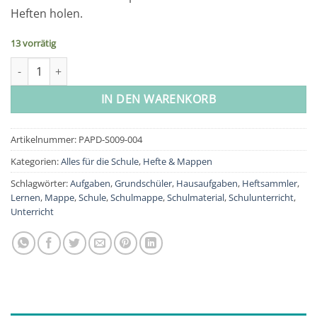
Heften holen.
13 vorrätig
Schulmappe 2er Set DIN A4 - Dino Menge
IN DEN WARENKORB
Artikelnummer:
PAPD-S009-004
Kategorien:
Alles für die Schule
,
Hefte & Mappen
Schlagwörter:
Aufgaben
,
Grundschüler
,
Hausaufgaben
,
Heftsammler
,
Lernen
,
Mappe
,
Schule
,
Schulmappe
,
Schulmaterial
,
Schulunterricht
,
Unterricht