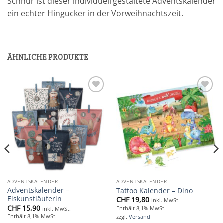
Schnur ist dieser individuell gestaltete Adventskalender
ein echter Hingucker in der Vorweihnachtszeit.
ÄHNLICHE PRODUKTE
Add to
Add to
wishlist
wishlist
ADVENTSKALENDER
ADVENTSKALENDER
Adventskalender –
Tattoo Kalender – Dino
Eiskunstläuferin
CHF
19,80
inkl. MwSt.
CHF
15,90
Enthält 8,1% MwSt.
inkl. MwSt.
Enthält 8,1% MwSt.
zzgl.
Versand