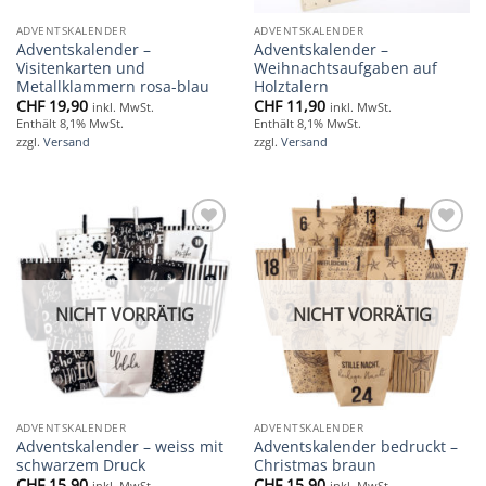
ADVENTSKALENDER
ADVENTSKALENDER
Adventskalender –
Adventskalender –
Visitenkarten und
Weihnachtsaufgaben auf
Metallklammern rosa-blau
Holztalern
CHF
19,90
CHF
11,90
inkl. MwSt.
inkl. MwSt.
Enthält 8,1% MwSt.
Enthält 8,1% MwSt.
zzgl.
Versand
zzgl.
Versand
Add to
Add to
wishlist
wishlist
NICHT VORRÄTIG
NICHT VORRÄTIG
ADVENTSKALENDER
ADVENTSKALENDER
Adventskalender – weiss mit
Adventskalender bedruckt –
schwarzem Druck
Christmas braun
CHF
15,90
CHF
15,90
inkl. MwSt.
inkl. MwSt.