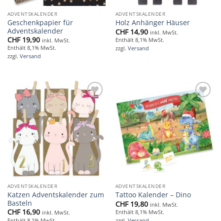
ADVENTSKALENDER
ADVENTSKALENDER
Geschenkpapier für
Holz Anhänger Häuser
Adventskalender
CHF
14,90
inkl. MwSt.
CHF
19,90
Enthält 8,1% MwSt.
inkl. MwSt.
Enthält 8,1% MwSt.
zzgl.
Versand
zzgl.
Versand
Add to
Add to
wishlist
wishlist
ADVENTSKALENDER
ADVENTSKALENDER
Katzen Adventskalender zum
Tattoo Kalender – Dino
Basteln
CHF
19,80
inkl. MwSt.
CHF
16,90
Enthält 8,1% MwSt.
inkl. MwSt.
Enthält 8,1% MwSt.
zzgl.
Versand