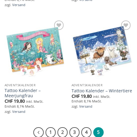
zzgl.
Versand
Add to
Add to
wishlist
wishlist
ADVENTSKALENDER
ADVENTSKALENDER
Tattoo Kalender –
Tattoo Kalender – Wintertiere
Meerjungfrau
CHF
19,80
inkl. MwSt.
CHF
19,80
Enthält 8,1% MwSt.
inkl. MwSt.
Enthält 8,1% MwSt.
zzgl.
Versand
zzgl.
Versand
1
2
3
4
5