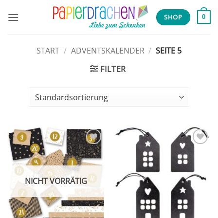
Zum
Inhalt
SHOP
0
springen
START
/
ADVENTSKALENDER
/
SEITE 5
FILTER
Add to
Add to
wishlist
wishlist
NICHT VORRÄTIG