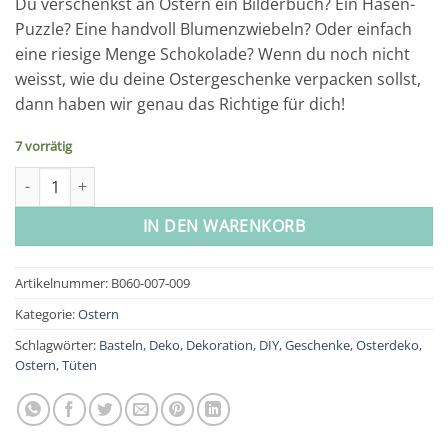
Du verschenkst an Ostern ein Bilderbuch? Ein Hasen-
Puzzle? Eine handvoll Blumenzwiebeln? Oder einfach
eine riesige Menge Schokolade? Wenn du noch nicht
weisst, wie du deine Ostergeschenke verpacken sollst,
dann haben wir genau das Richtige für dich!
7 vorrätig
XXL Ostertüten - Hase, Schaf und Huhn Menge
IN DEN WARENKORB
Artikelnummer:
B060-007-009
Kategorie:
Ostern
Schlagwörter:
Basteln
,
Deko
,
Dekoration
,
DIY
,
Geschenke
,
Osterdeko
,
Ostern
,
Tüten