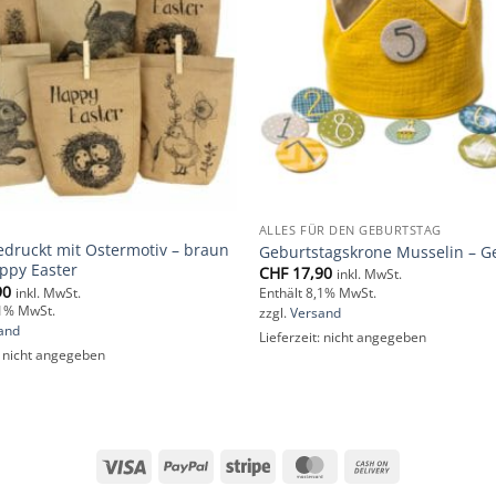
ALLES FÜR DEN GEBURTSTAG
edruckt mit Ostermotiv – braun
Geburtstagskrone Musselin – G
ppy Easter
CHF
17,90
inkl. MwSt.
90
inkl. MwSt.
Enthält 8,1% MwSt.
,1% MwSt.
zzgl.
Versand
and
Lieferzeit: nicht angegeben
: nicht angegeben
Visa
PayPal
Stripe
MasterCard
Cash
On