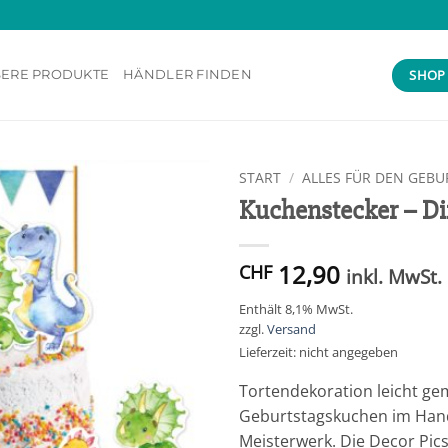
SHOP
ERE PRODUKTE
HÄNDLER FINDEN
START
/
ALLES FÜR DEN GEB
Kuchenstecker – D
Add to
wishlist
12,90
CHF
inkl. MwSt.
Enthält 8,1% MwSt.
zzgl.
Versand
Lieferzeit: nicht angegeben
Tortendekoration leicht gem
Geburtstagskuchen im Han
Meisterwerk. Die Decor Pic