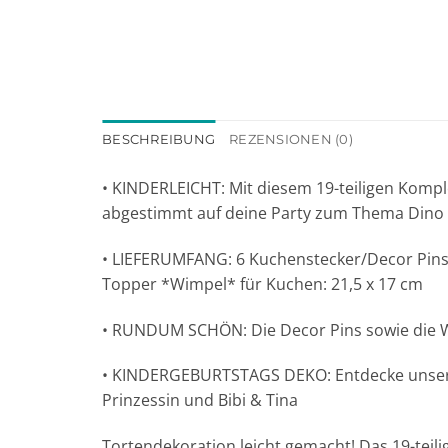
BESCHREIBUNG
REZENSIONEN (0)
• KINDERLEICHT: Mit diesem 19-teiligen Komp
abgestimmt auf deine Party zum Thema Dino
• LIEFERUMFANG: 6 Kuchenstecker/Decor Pins 
Topper *Wimpel* für Kuchen: 21,5 x 17 cm
• RUNDUM SCHÖN: Die Decor Pins sowie die Wim
• KINDERGEBURTSTAGS DEKO: Entdecke unser vi
Prinzessin und Bibi & Tina
Tortendekoration leicht gemacht! Das 19-tei