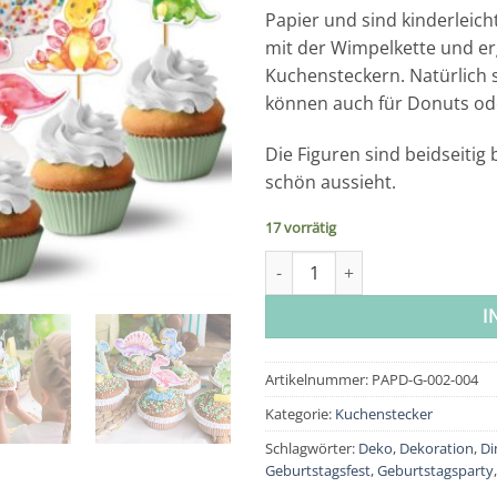
Papier und sind kinderleich
mit der Wimpelkette und er
Kuchensteckern. Natürlich 
können auch für Donuts od
Die Figuren sind beidseitig
schön aussieht.
17 vorrätig
Kuchenstecker - Dino Menge
I
Artikelnummer:
PAPD-G-002-004
Kategorie:
Kuchenstecker
Schlagwörter:
Deko
,
Dekoration
,
Di
Geburtstagsfest
,
Geburtstagsparty