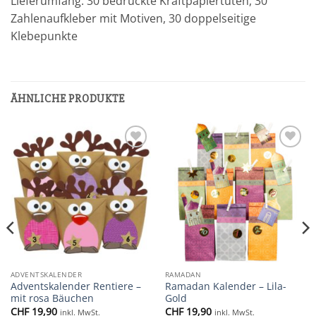
Lieferumfang: 30 bedruckte Kraftpapiertüten, 30
Zahlenaufkleber mit Motiven, 30 doppelseitige
Klebepunkte
ÄHNLICHE PRODUKTE
Add to
Add to
wishlist
wishlist
ADVENTSKALENDER
RAMADAN
Adventskalender Rentiere –
Ramadan Kalender – Lila-
mit rosa Bäuchen
Gold
CHF
19,90
CHF
19,90
inkl. MwSt.
inkl. MwSt.