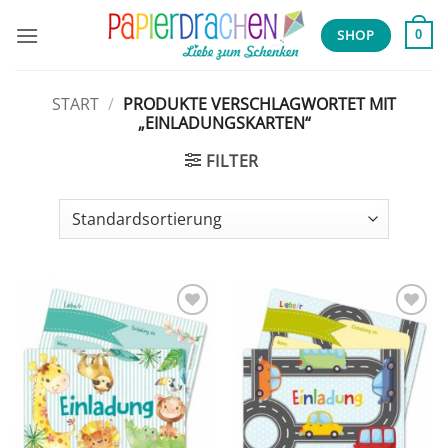
Zum
Inhalt
SHOP
0
springen
START
/
PRODUKTE VERSCHLAGWORTET MIT
„EINLADUNGSKARTEN“
FILTER
Add to
Add to
wishlist
wishlist