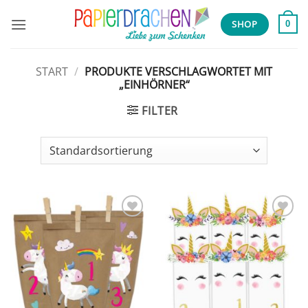
Zum
Inhalt
SHOP
0
springen
START
/
PRODUKTE VERSCHLAGWORTET MIT
„EINHÖRNER“
FILTER
Add to
Add to
wishlist
wishlist