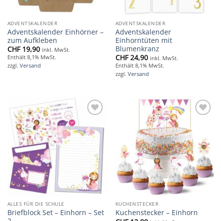
ADVENTSKALENDER
ADVENTSKALENDER
Adventskalender Einhörner –
Adventskalender
zum Aufkleben
Einhorntüten mit
Blumenkranz
CHF
19,90
inkl. MwSt.
CHF
24,90
Enthält 8,1% MwSt.
inkl. MwSt.
zzgl.
Versand
Enthält 8,1% MwSt.
zzgl.
Versand
Add to
Add to
wishlist
wishlist
ALLES FÜR DIE SCHULE
KUCHENSTECKER
Briefblock Set – Einhorn – Set
Kuchenstecker – Einhorn
2