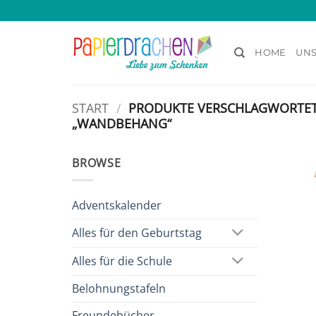
Zum
Inhalt
springen
HOME
UNS
START
/
PRODUKTE VERSCHLAGWORTET
„WANDBEHANG“
BROWSE
Adventskalender
Alles für den Geburtstag
Alles für die Schule
Belohnungstafeln
Freundebücher