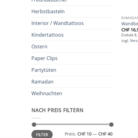
Herbstbasteln
RAMADA
Interior / Wandtattoos
Wandbe
CHF
16,
Kindertattoos
Enthält 8
zzgl.
Ver
Ostern
Paper Clips
Partytüten
Ramadan
Weihnachten
NACH PREIS FILTERN
Min.
Max.
Preis:
CHF 10
—
CHF 40
FILTER
Preis
Preis