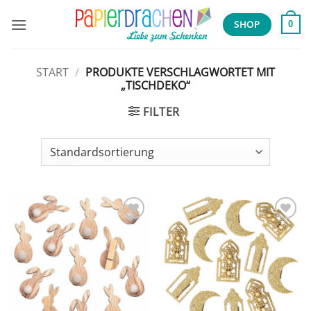
Zum
Inhalt
SHOP
0
springen
START
/
PRODUKTE VERSCHLAGWORTET MIT
„TISCHDEKO“
FILTER
Add to
Add to
wishlist
wishlist