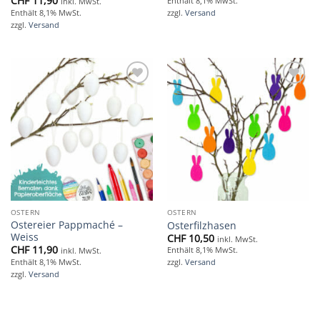
CHF
11,90
Enthält 8,1% MwSt.
inkl. MwSt.
Enthält 8,1% MwSt.
zzgl.
Versand
zzgl.
Versand
Add to
Add to
wishlist
wishlist
OSTERN
OSTERN
Ostereier Pappmaché –
Osterfilzhasen
Weiss
CHF
10,50
inkl. MwSt.
CHF
11,90
Enthält 8,1% MwSt.
inkl. MwSt.
Enthält 8,1% MwSt.
zzgl.
Versand
zzgl.
Versand