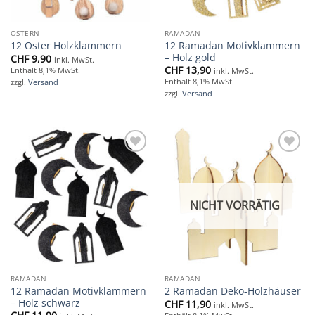
OSTERN
RAMADAN
12 Ramadan Motivklammern
12 Oster Holzklammern
– Holz gold
CHF
9,90
inkl. MwSt.
CHF
13,90
Enthält 8,1% MwSt.
inkl. MwSt.
Enthält 8,1% MwSt.
zzgl.
Versand
zzgl.
Versand
Add to
Add to
wishlist
wishlist
NICHT VORRÄTIG
RAMADAN
RAMADAN
12 Ramadan Motivklammern
2 Ramadan Deko-Holzhäuser
– Holz schwarz
CHF
11,90
inkl. MwSt.